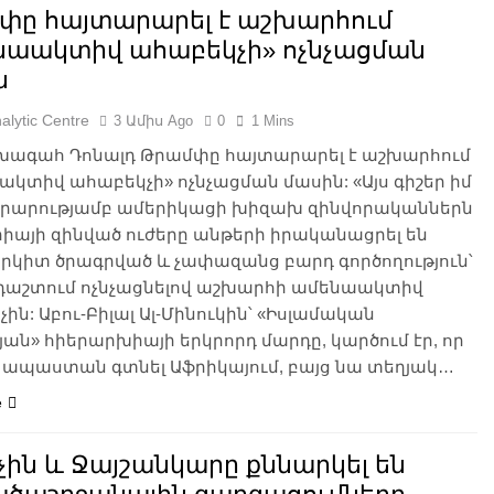
փը հայտարարել է աշխարհում
նաակտիվ ահաբեկչի» ոչնչացման
ն
alytic Centre
3 Ամիս Ago
0
1 Mins
խագահ Դոնալդ Թրամփը հայտարարել է աշխարհում
կտիվ ահաբեկչի» ոչնչացման մասին: «Այս գիշեր իմ
րարությամբ ամերիկացի խիզախ զինվորականներն
րիայի զինված ուժերը անթերի իրականացրել են
րկիտ ծրագրված և չափազանց բարդ գործողություն՝
դաշտում ոչնչացնելով աշխարհի ամենաակտիվ
ին: Աբու-Բիլալ Ալ-Մինուկին՝ «Իսլամական
ան» հիերարխիայի երկրորդ մարդը, կարծում էր, որ
է ապաստան գտնել Աֆրիկայում, բայց նա տեղյակ…
e
ին և Ջայշանկարը քննարկել են