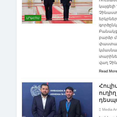
կայցելի
Չինաստ
ԼՐԱՀՈՍ
երկրնե
գործըն
Բանակց
բարձր 
փաստաթ
կմասնա
տարինե
վաղ Չին
Read Mor
Հուլի
ուղիղ
դեսպ
Media An