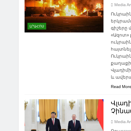
Media An
Ուկրաի
երկրամա
ԼՐԱՀՈՍ
գիշերը 
«Ազոտ» 
ուկրաին
հայտնել
Ուկրաի
քաղաքի
Վլադիմ
և ավեր
Read Mor
Վլադի
Չինա
Media An
Ռուսաստ