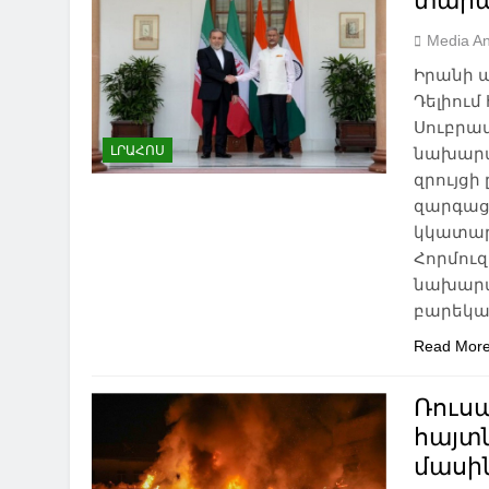
տարա
Media An
Իրանի 
Դելիու
Սուբրա
ԼՐԱՀՈՍ
նախարա
զրույց
զարգաց
կկատար
Հորմուզ
նախարար
բարեկա
Read Mor
Ռուս
հայտն
մասի