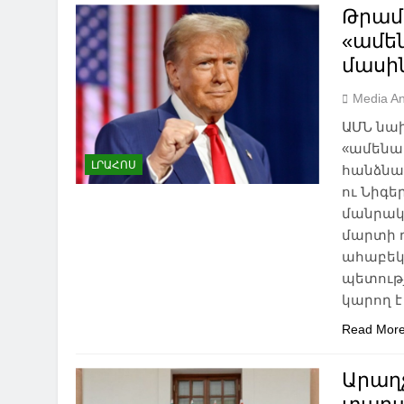
Թրամ
«ամե
մասի
Media An
ԱՄՆ նա
«ամենաա
ԼՐԱՀՈՍ
հանձնա
ու Նիգե
մանրակ
մարտի 
ահաբեկչ
պետությ
կարող 
Read Mor
Արաղչ