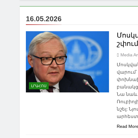
16.05.2026
Մոսկ
շփում
Media An
Մոսկվա
վարում
փոխնախ
ԼՐԱՀՈՍ
բանակցո
Նա նաև 
Ռուբիոյ
նշել: Ն
արհեստ
Read Mor