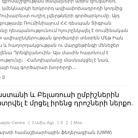
 զբոսաշրջության ծավալների աճին զուգահեռ,
ից կմեկնարկի երկրորդ ավիափոխադրողի կողմից
ուխարեստ ուղիղ չվերթների գործարկումը։ Այդ
ությամբ Ռումինիայում ՀՀ դեսպան Տիգրան
նը դեսպանությունում հյուրընկալել է ռումինական
R» ավիաընկերության գործադիր տնօրեն Մեթ Իան
 և հաղորդակցության ու մարքեթինգի մենեջեր
լենա Դրեգիչանուին։ Այս մասին հայտնում է
ությունը։ Հանդիպմանը մասնակցել է նաև
իայի հայ գործարար խորհրդի…
e
աստանի և Բելառուսի ըմբիշներին
ատրվել է մրցել իրենց դրոշների ներքո.
alytic Centre
3 Ամիս Ago
0
1 Mins
արտի համաշխարհային ֆեդերացիան (UWW)