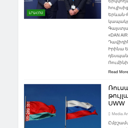
Երկկողմ
հուլիս
ԼՐԱՀՈՍ
Երևան-Բ
կապակց
Գալստյա
«DAN AI
Դավիդին
Իրինա Ե
դեսպան
Ռումին
Read Mor
Ռուս
թույլ
UWW
Media An
Ըմբշամ