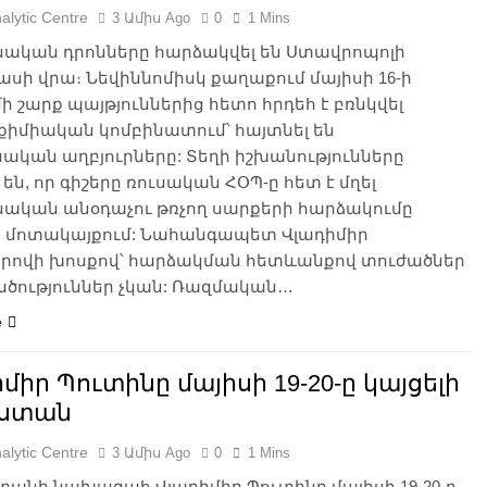
alytic Centre
3 Ամիս Ago
0
1 Mins
նական դրոնները հարձակվել են Ստավրոպոլի
սի վրա։ Նեվիննոմիսկ քաղաքում մայիսի 16-ի
մի շարք պայթյուններից հետո հրդեհ է բռնկվել
քիմիական կոմբինատում՝ հայտնել են
ական աղբյուրները: Տեղի իշխանությունները
 են, որ գիշերը ռուսական ՀՕՊ-ը հետ է մղել
նական անօդաչու թռչող սարքերի հարձակումը
 մոտակայքում: Նահանգապետ Վլադիմիր
իրովի խոսքով՝ հարձակման հետևանքով տուժածներ
ածություններ չկան: Ռազմական…
e
միր Պուտինը մայիսի 19-20-ը կայցելի
ստան
alytic Centre
3 Ամիս Ago
0
1 Mins
անի նախագահ Վլադիմիր Պուտինը մայիսի 19-20-ը