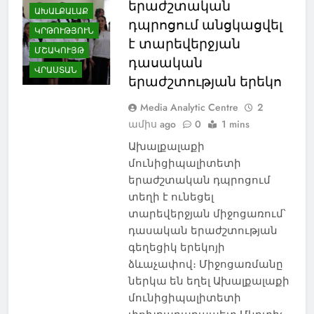
երաժշտական
ԱԽԱԼՔԱԼԱՔ
դպրոցում անցկացվել
ԿՐԹՈՒԹՅՈՒՆ
է տարեվերջյան
ՄՇԱԿՈՒՅԹ
դասական
ՎՐԱՍՏԱՆ
երաժշտության երեկո
Media Analytic Centre
2
ամիս ago
0
1 mins
Ախալքալաքի
մունիցիպալիտետի
երաժշտական դպրոցում
տեղի է ունեցել
տարեվերջյան միջոցառում՝
դասական երաժշտության
գեղեցիկ երեկոյի
ձևաչափով։ Միջոցառմանը
ներկա են եղել Ախալքալաքի
մունիցիպալիտետի