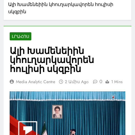
Ալի Խամենեիին կհուղարկավորեն հուլիսի
սկզբին
ԼՐԱՀՈՍ
Ալի Խամենեիին
կհուղարկավորեն
հուլիսի սկզբին
0
Media Analytic Centre
2 Ամիս Ago
1 Mins