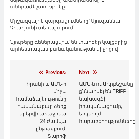
անհրաժեշտությունը:
Մրջազգային զարգացումները՝ Սյուզաննա
Չրաղյանի տեսաշարում։
Նյութերը գեներացվում են տարբեր կայքերից
արհեստական բանականության միջոցով
Գրառումների
Previous:
Next:
նավարկումը
Իրանի և ԱՄՆ-ի
ԱՄՆ-ն ու Ադրբեջանը
միջև
քննարկել են TRIPP
համաձայնությունը
նախագծի
հավանաբար ձեռք
իրականացումը,
կբերվի առաջիկա
երկկողմ
24 ժամվա
հարաբերությունները
ընթացքում.
Շարիֆ