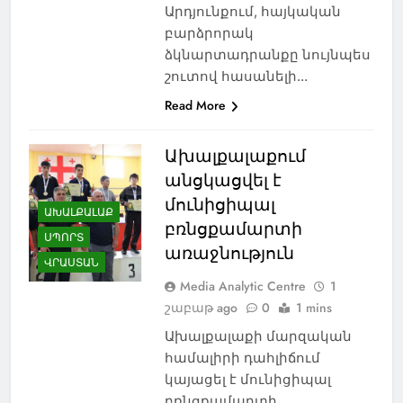
Արդյունքում, հայկական
բարձրորակ
ձկնարտադրանքը նույնպես
շուտով հասանելի…
Read More
Ախալքալաքում
անցկացվել է
մունիցիպալ
ԱԽԱԼՔԱԼԱՔ
բռնցքամարտի
ՍՊՈՐՏ
առաջնություն
ՎՐԱՍՏԱՆ
Media Analytic Centre
1
շաբաթ ago
0
1 mins
Ախալքալաքի մարզական
համալիրի դահլիճում
կայացել է մունիցիպալ
բռնցքամարտի