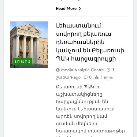
Read More
Լեհաստանում
սովորող բելառուս
դեռահասներին
կանչում են Բելառուսի
ՊԱԿ հարցազրույցի
ԼՐԱՀՈՍ
Media Analytic Centre
1
շաբաթ ago
0
1 mins
Բելառուսի ՊԱԿ-ի
աշխատակիցները
հարցաքննության են
կանչում Լեհաստանում
արդեն սովորող կամ
ուսման մեկնելու
նպատակով փաստաթղթեր