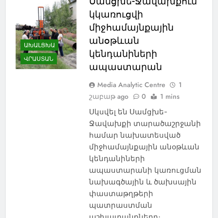
Սամցխե-Ջավախքում
կկառուցվի
միջհամայնքային
անօթևան
ԱԽԱԼՑԽԱ
կենդանիների
ՎՐԱՍՏԱՆ
ապաստարան
Media Analytic Centre
1
շաբաթ ago
0
1 mins
Սկսվել են Սամցխե-
Ջավախքի տարածաշրջանի
համար նախատեսված
միջհամայնքային անօթևան
կենդանիների
ապաստարանի կառուցման
նախագծային և ծախսային
փաստաթղթերի
պատրաստման
աշխատանքները։