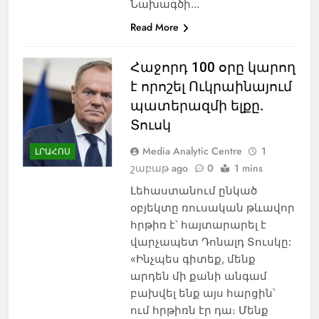
Նախագծի…
Read More
Հաջորդ 100 օրը կարող
է որոշել Ուկրաինայում
պատերազմի ելքը.
Տուսկ
Media Analytic Centre
1
ԼՐԱՀՈՍ
շաբաթ ago
0
1 mins
Լեհաստանում ընկած
օբյեկտը ռուսական թևավոր
հրթիռ է՝ հայտարարել է
վարչապետ Դոնալդ Տուսկը:
«Ինչպես գիտեք, մենք
արդեն մի քանի անգամ
բախվել ենք այս հարցին՝
ում հրթիռն էր դա։ Մենք