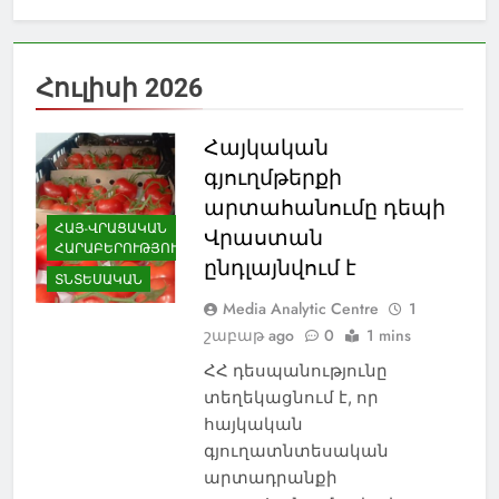
Հուլիսի 2026
Հայկական
գյուղմթերքի
արտահանումը դեպի
ՀԱՅ-ՎՐԱՑԱԿԱՆ
Վրաստան
ՀԱՐԱԲԵՐՈՒԹՅՈՒՆՆԵՐ
ընդլայնվում է
ՏՆՏԵՍԱԿԱՆ
Media Analytic Centre
1
շաբաթ ago
0
1 mins
ՀՀ դեսպանությունը
տեղեկացնում է, որ
հայկական
գյուղատնտեսական
արտադրանքի