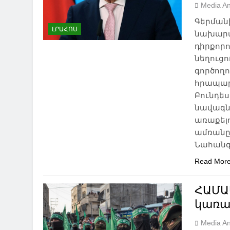
Media An
Գերման
ԼՐԱՀՈՍ
նախարա
դիրքորո
նեղուց
գործող
հրապարակ
Բունդե
նավագն
առաքելո
ամռանը,
Նահան
Read Mor
ՀԱՄԱՍ
կառա
Media An