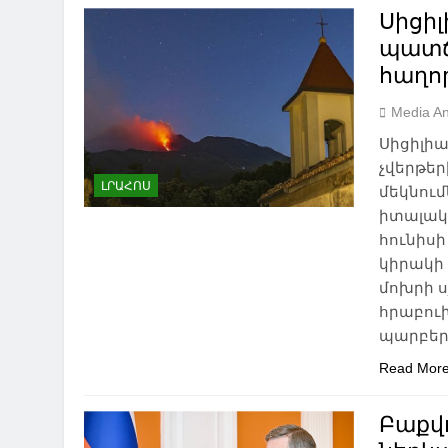
Սիցի
պատճ
հաղո
Media An
Սիցիլի
չվերթեր
ԼՐԱՀՈՍ
մեկնում
իտալակ
հունիսի
կիրակի 
մոխրի ս
հրաբուխ
պարբերա
Read Mor
Բաքվ