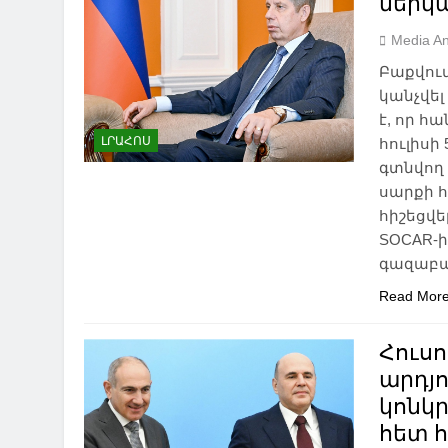
ներկ
Media An
Բաքվու
կանչվել
է, որ հ
ԼՐԱՀՈՍ
հուլիսի
գտնվող 
սարքի 
հիշեցվե
SOCAR-ի
գազաբ
Read Mor
Հուսո
արդյո
կոնկր
հետ 