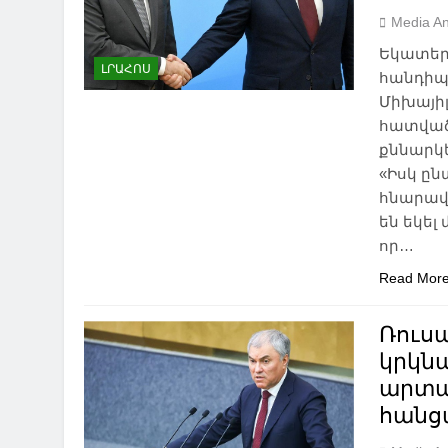
Media An
Եկատեր
ԼՐԱՀՈՍ
հանդիպ
Միխայի
հատվածո
քննարկե
«Իսկ ըն
հնարավո
են եկել
որ…
Read Mor
Ռուս
կրկն
արտա
հանց