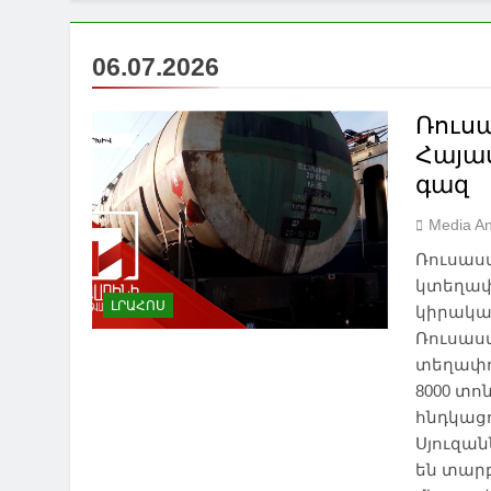
06.07.2026
Ռուս
Հայա
գազ
Media An
Ռուսաս
կտեղափ
ԼՐԱՀՈՍ
կիրակա
Ռուսաս
տեղափոխ
8000 տո
հնդկաց
Սյուզան
են տար