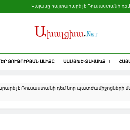
Կալասը հայտարարել է Ռուսաստանի դե
Միացյալ Նահանգներն ակնկալում է առաջիկա օրե
Զելենսկին և Բայրամովը քննարկել են Ուկրաինայ
Իսրայելն արձագանքել
Կալասը հայտարարել է Ռուսաստանի դե
ԵՐ ՅՈՒԹՈՒԲՅԱՆ ԱԼԻՔԸ
ՍԱՄՑԽԵ-ՋԱՎԱԽՔ
ՀԱՅ
Միացյալ Նահանգներն ակնկալում է առաջիկա օրե
Զելենսկին և Բայրամովը քննարկել են Ուկրաինայ
ւսաստանի դեմ նոր պատժամիջոցների մասին