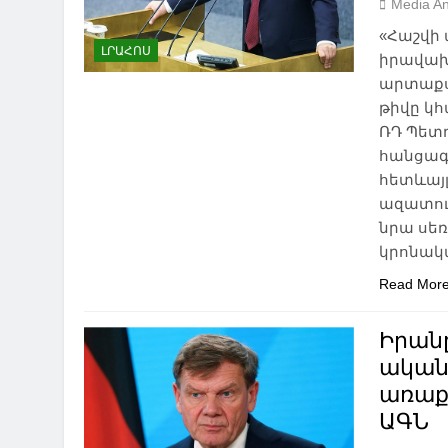
Media An
«Հաշվի
ԼՐԱՀՈՍ
իրավախ
արտաքս
թիվը կհ
ՌԴ Պետդ
հանցագո
հետևայլ
ազատու
նրա սեռ
կրոնա
Read Mor
Իրանը
ական
առաք
ԱԳՆ