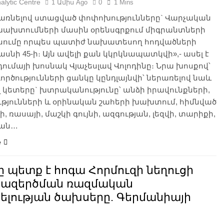
alytic Centre
1 Ամիս Ago
0
1 Mins
 առնելով ստացված փոփոխությունները` Վարչական
ախտումների մասին օրենսգրքում միգրանտների
ումը որպես պատիժ նախատեսող հոդվածների
ասնի 45-ի։ Այն ավելի քան կկրկնապատկվի»,- ասել է
ումայի խոսնակ Վյաչեսլավ Վոլոդինը։ Նրա խոսքով՝
րծությունների ցանկը կընդլայնվի՝ ներառելով նաև
 կետերը` խտրականությունը՝ անձի իրավունքների,
թյունների և օրինական շահերի խախտում, հիմնված
ի, ռասայի, մաշկի գույնի, ազգության, լեզվի, տարիքի,
կան…
e
 պետք է հոգա Հորմուզի նեղուցի
ազերծման ռազմական
ելության ծախսերը. Գերմանիայի