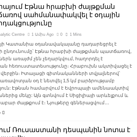
լիայում Էթնա հրաբխի ժայթքման
առով սահմանափակվել է օդային
րդակցությունը
alytic Centre
1 Ամիս Ago
0
1 Mins
այի Կատանիա օդանավակայանը դադարեցրել է
ի ընդունումը՝ Էթնա հրաբխի ժայթքման պատճառով,
ներն առայժմ չեն չեղարկվում, հաղորդել է
ան հեռուստատեսությունը։ Հրաբուխն ակտիվացել է
 վերջին։ Իտալացի գիտնականների տվյալներով՝
առավոտյան օդ է նետվել 1,5 կմ բարձրությամբ
յուն: Էթնան համարվում է Եվրոպայի ամենաակտիվ
ներից մեկը: Այն գտնվում է Սիցիլիայի արևելքում և
բար ժայթքում է։ Նյութերը գեներացվում…
e
ում Ռուսաստանի դեսպանին նոտա է