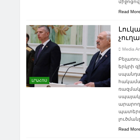
միջոցով
Read Mor
Լուկա
չուղա
Media An
Բելառո
երկրի զ
սպանդա
ԼՐԱՀՈՍ
հակամար
ռազմակ
սպայակ
արարողո
պատերա
լուծման
Read Mor