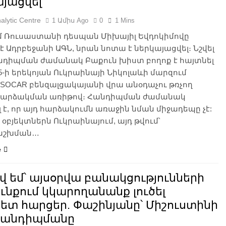
այացվել
alytic Centre
1 Ամիս Ago
0
1 Mins
մ Ռուսաստանի դեսպան Միխայիլ Եվդոկիմովը
 է Ադրբեջանի ԱԳՆ, նրան նոտա է ներկայացվել։ Նշվել
անդիպման ժամանակ Բաքուն խիստ բողոք է հայտնել
 5-ի երեկոյան Ուկրաինայի Նիկոլաևի մարզում
SOCAR բենզալցակայանի վրա անօդաչու թռչող
հարձակման առիթով։ Հանդիպման ժամանակ
լ է, որ այդ հարձակումն առաջին նման միջադեպը չէ:
 օբյեկտներն Ուկրաինայում, այդ թվում՝
աշխման…
e
վ եմ՝ այսօրվա բանակցությունների
ւնքում կկարողանանք լուծել
ետ հարցեր. Փաշինյանը՝ Միշուստինի
հանդիպմանը