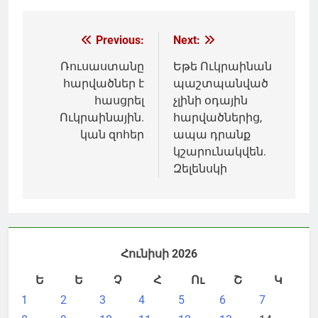
Գրառումների
Previous:
Next:
նավարկումը
Ռուսաստանը
Եթե Ուկրաինան
հարվածներ է
պաշտպանված
հասցրել
չլինի օդային
Ուկրաինային.
հարվածներից,
կան զոհեր
ապա դրանք
կշարունակվեն.
Զելենսկի
Հունիսի 2026
Ե
Ե
Չ
Հ
Ու
Շ
Կ
1
2
3
4
5
6
7