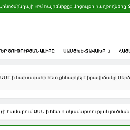
Նինոծմինդայի «Իմ հայրենիքը» մրցույթի հաղթողները
Ախալցխայում քննարկվել են բարձրլեռնային բն
Կուբայի նկատմամբ տնտեսական ճնշումը կշարո
Պուտինը ԱՄԷ-ի նախագահի հետ քննարկել է իրա
ԵՐ ՅՈՒԹՈՒԲՅԱՆ ԱԼԻՔԸ
ՍԱՄՑԽԵ-ՋԱՎԱԽՔ
ՀԱՅ
Նինոծմինդայի «Իմ հայրենիքը» մրցույթի հաղթողները
Ախալցխայում քննարկվել են բարձրլեռնային բն
նախագահի հետ քննարկել է իրավիճակը Մերձավոր Ար
 չի համարում ԱՄՆ-ի հետ հակամարտության լուծմ