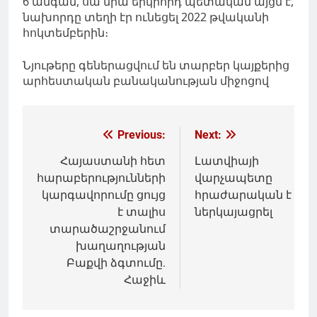
6 անգամ, սա նրա երկրորդ պետական այցն է,
նախորդը տեղի էր ունեցել 2022 թվականի
հոկտեմբերին։
Նյութերը գեներացվում են տարբեր կայքերից
արհեստական բանականության միջոցով
Գրառումների
Previous:
Next:
նավարկումը
Հայաստանի հետ
Լատվիայի
հարաբերությունների
վարչապետը
կարգավորումը ցույց
հրաժարական է
է տալիս
ներկայացրել
տարածաշրջանում
խաղաղության
Բաքվի ձգտումը.
Հաջիև