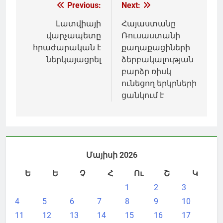
Գրառումների
Previous:
Next:
նավարկումը
Լատվիայի
Հայաստանը
վարչապետը
Ռուսաստանի
հրաժարական է
քաղաքացիների
ներկայացրել
ձերբակալության
բարձր ռիսկ
ունեցող երկրների
ցանկում է
Մայիսի 2026
Ե
Ե
Չ
Հ
Ու
Շ
Կ
1
2
3
4
5
6
7
8
9
10
11
12
13
14
15
16
17