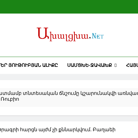
ԵՐ ՅՈՒԹՈՒԲՅԱՆ ԱԼԻՔԸ
ՍԱՄՑԽԵ-ՋԱՎԱԽՔ
ՀԱՅ
կատմամբ տնտեսական ճնշումը կշարունակվի առնվա
 Ռուբիո
ՄԷ-ի նախագահի հետ քննարկել է իրավիճակը Մերձավ
այի «Իմ հայրենիքը» մրցույթի հաղթողները ճանաչող
ծրագրի հարցն այժմ չի քննարկվում. Բաղաեի