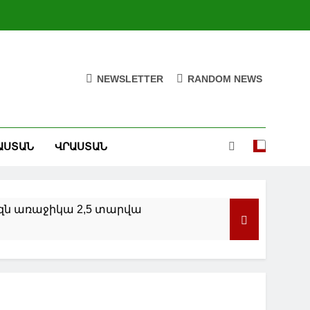
NEWSLETTER
RANDOM NEWS
ԱՍՏԱՆ
ՎՐԱՍՏԱՆ
զն առաջիկա 2,5 տարվա
որ Արևելքում և Ուկրաինայում
ական այց են կատարել Սիղնաղի