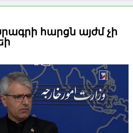
ւմ քննարկվել են բարձրլեռնային բնակավայրի բնակ
արձագանքել է Թուրքիայի մեղադրանքներին
ծրագրի հարցն այժմ չի
եի
յտարարել է Ռուսաստանի դեմ նոր պատժամիջոցներ