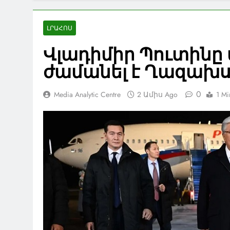
ԼՐԱՀՈՍ
Վլադիմիր Պուտինը
ժամանել է Ղազախ
0
Media Analytic Centre
2 Ամիս Ago
1 Mi