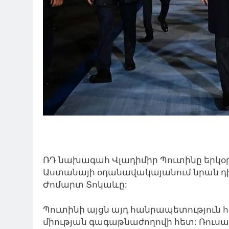
ՌԴ նա
խագահ
Վլադիմիր
Պուտինը
երկօ
Աստանայի
օդանավակայանում
նրան
դ
Ժոմարտ Տոկաևը:
Պուտինի այցն այդ հանրապետություն 
միության գագաթնաժողովի հետ: Ռու