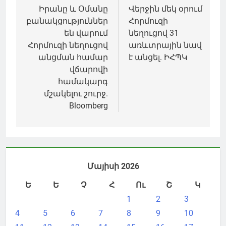
նավարկումը
Իրանը և Օմանը
Վերջին մեկ օրում
բանակցություններ
Հորմուզի
են վարում
նեղուցով 31
Հորմուզի նեղուցով
առևտրային նավ
անցման համար
է անցել. ԻՀՊԿ
վճարովի
համակարգ
մշակելու շուրջ.
Bloomberg
Մայիսի 2026
Ե
Ե
Չ
Հ
Ու
Շ
Կ
1
2
3
4
5
6
7
8
9
10