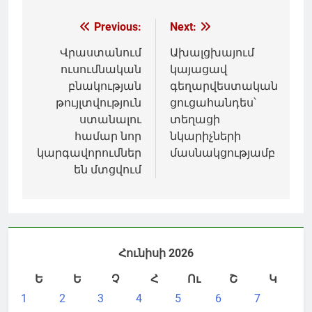
Գրառումների
Previous:
Next:
նավարկումը
Վրաստանում
Ախալցխայում
ուսումնական
կայացավ
բնակության
գեղարվեստական
թույլտվություն
ցուցահանդես՝
ստանալու
տեղացի
համար նոր
նկարիչների
կարգավորումներ
մասնակցությամբ
են մտցվում
Հունիսի 2026
Ե
Ե
Չ
Հ
Ու
Շ
Կ
1
2
3
4
5
6
7