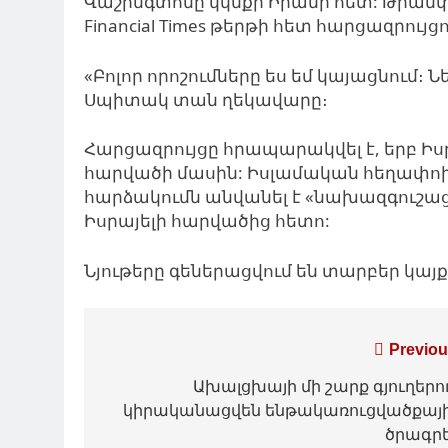
Վաշինգտոնը կկնքի Իրանի հետ: Թրամփ
Financial Times թերթի հետ հարցազրույցո
«Բոլոր որոշումները
ես եմ կայացնում
։ Ն
Սպիտակ տան ղեկավարը։
Հարցազրույցը
հրապարակվել
է, երբ Ի
հարվածի մասին:
Իսլամական
հեղափո
հարձակումն
անվանել
է «նախազգուշաց
Իսրայելի հարվածից հետո:
Նյութերը գեներացվում են տարբեր կա
Գրառումների
Previou
նավարկումը
Ախալցխայի մի շարք գյուղերո
կիրականացվեն ենթակառուցվածքայ
ծրագր