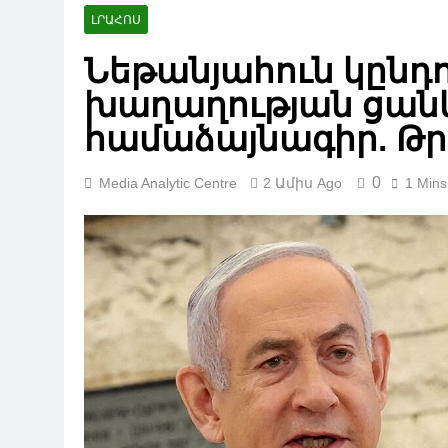
ԼՐԱՀՈՍ
Նեթանյահուն կընդ
խաղաղության ցա
համաձայնագիր. Թ
0
Media Analytic Centre
2 Ամիս Ago
1 Mins