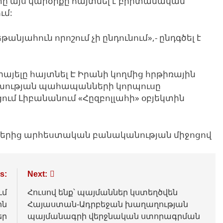
ը այս կարծիքը հայտնել է բրիտանական
ւմ:
եթանյահուն որոշում չի ընդունում»,- ընդգծել է
սրայելը
հայտնել Է Իրանի կողմից հրթիռային
խության
պահապանների
կորպուսը
ում Լիբանանում «Հըզբոլլահի» օբյեկտին
յքերից արհեստական բանականության միջոցով
s:
Next:
ւմ
Հուսով ենք՝ պայմաններ կստեղծվեն
ին
Հայաստան-Ադրբեջան խաղաղության
եր
պայմանագրի վերջնական ստորագրման