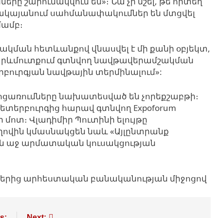
ները շարունակվում են»։ Նա չի նշել, թե որտեղ
ավակայանում սահմանափակումներ են մտցվել
մամբ։
ձակման հետևանքով վնասվել է մի քանի օբյեկտ,
ս-արևմուտքում գտնվող նավթավերամշակման
րբուրգյան նավթային տերմինալում»:
ջոցառումները նախատեսված են չորեքշաբթի։
ետերբուրգից հարավ գտնվող Expoforum
 մոտ։ Վլադիմիր Պուտինի ելույթը
ղովին կմասնակցեն նաև «Այլընտրանք
ան աջ արմատական կուսակցության
յքերից արհեստական բանականության միջոցով
s:
Next: