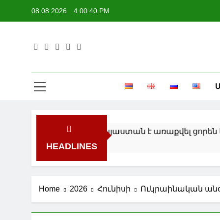
Skip
08.08.2026
4:00:41 PM
to
content
Մ
վ տարանցմամբ Հայաստան է առաքվել ցորեն և քար
HEADLINES
Home
2026
Հունիսի
Ուկրաինական անօդ