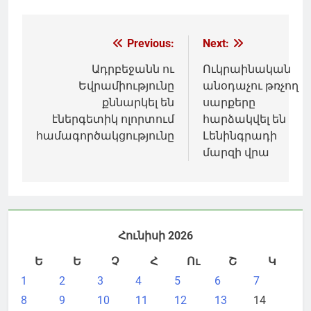
Գրառումների
Previous:
Next:
նավարկումը
Ադրբեջանն ու
Ուկրաինական
Եվրամիությունը
անօդաչու թռչող
քննարկել են
սարքերը
էներգետիկ ոլորտում
հարձակվել են
համագործակցությունը
Լենինգրադի
մարզի վրա
Հունիսի 2026
Ե
Ե
Չ
Հ
Ու
Շ
Կ
1
2
3
4
5
6
7
8
9
10
11
12
13
14