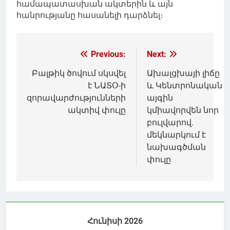
համապատասխան ակտերին և այն
հանրությանը հասանելի դարձնել։
Գրառումների
Previous:
Next:
նավարկումը
Բալթիկ ծովում սկսվել
Ախալցխայի լիճը
է ՆԱՏՕ-ի
և Կենտրոնական
զորավարժությունների
այգին
ակտիվ փուլը
կմիավորվեն նոր
բուլվարով.
մեկնարկում է
նախագծման
փուլը
Հունիսի 2026