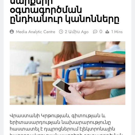
սարքերի
օգտագործման
ընդհանուր կանոնները
0
Media Analytic Centre
2 Ամիս Ago
1 Mins
Վրաստանի Կրթության, գիտության և
երիտասարդության նախարարությունը
հաստատել է դպրոցներում էլեկտրոնային