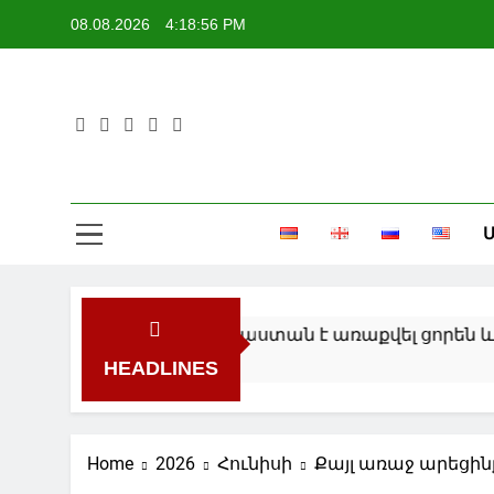
Skip
08.08.2026
4:18:56 PM
to
content
Մ
տարանցմամբ Հայաստան է առաքվել ցորեն և քարա
HEADLINES
Home
2026
Հունիսի
Քայլ առաջ արեցի