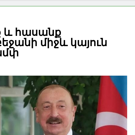
ք և հասանք
եջանի միջև կայուն
ամփ