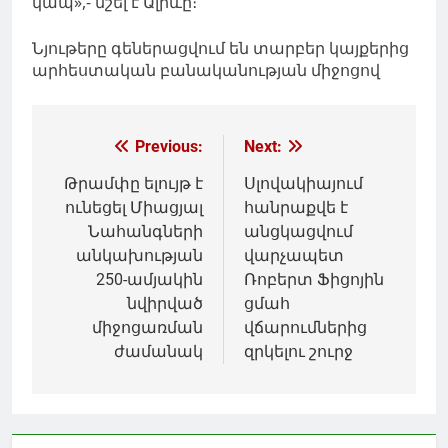
կապ»,- նշել է Ալիևը։
Նյութերը գեներացվում են տարբեր կայքերից
արհեստական բանականության միջոցով
Գրառումների
Previous:
Next:
նավարկումը
Թրամփը ելույթ է
Սլովակիայում
ունեցել Միացյալ
հանրաքվե է
Նահանգների
անցկացվում
անկախության
վարչապետ
250-ամյակին
Ռոբերտ Ֆիցոյին
նվիրված
ցմահ
միջոցառման
վճարումներից
ժամանակ
զրկելու շուրջ