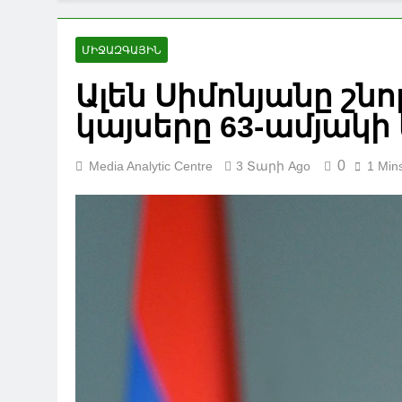
ՄԻՋԱԶԳԱՅԻՆ
Ալեն Սիմոնյանը շն
կայսերը 63-ամյակ
0
Media Analytic Centre
3 Տարի Ago
1 Min