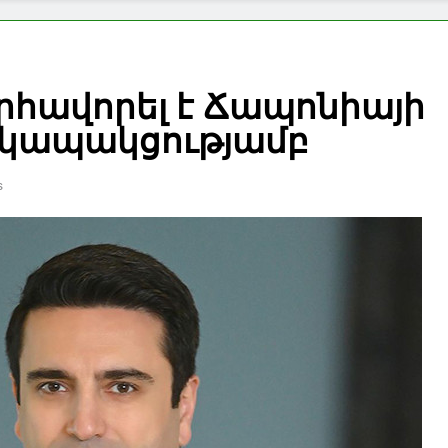
որհավորել է Ճապոնիայի
ի կապակցությամբ
s