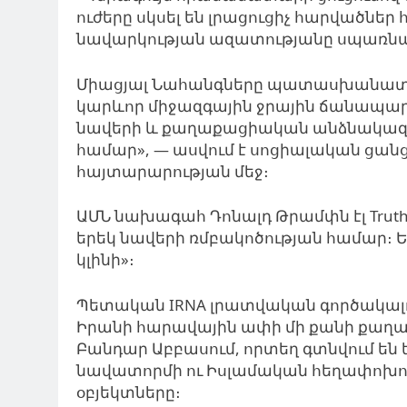
ուժերը սկսել են լրացուցիչ հարվածներ 
նավարկության ազատությանը սպառնալո
Միացյալ Նահանգները պատասխանատու
կարևոր միջազգային ջրային ճանապա
նավերի և քաղաքացիական անձնակազմ
համար», — ասվում է սոցիալական ց
հայտարարության մեջ։
ԱՄՆ նախագահ Դոնալդ Թրամփն էլ Truth So
երեկ նավերի ռմբակոծության համար։ 
կլինի»։
Պետական ​​IRNA լրատվական գործակալո
Իրանի հարավային ափի մի քանի քաղաքու
Բանդար Աբբասում, որտեղ գտնվում են
նավատորմի ու Իսլամական հեղափոխո
օբյեկտները։