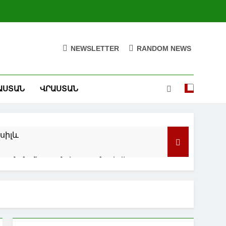
NEWSLETTER
RANDOM NEWS
ԱՍՏԱՆ
ՎՐԱՍՏԱՆ
ունի. Վասիլև
զման միտումը կշարունակվի.
ղ է հանգեցնել հետագայում ԱՄՆ