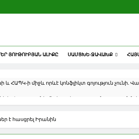
ԵՐ ՅՈՒԹՈՒԲՅԱՆ ԱԼԻՔԸ
ՍԱՄՑԽԵ-ՋԱՎԱԽՔ
ՀԱՅ
Հայաստանի և ՀԱՊԿ-ի միջև որևէ կոնֆլիկտ գոյություն չ
ի և Հայաստանի միջև առևտրաշրջանառության նվա
ածից երկար մնաք Միացյալ Նահանգներում, դա կարո
եր է հասցրել Իրանին
կան արգելքի․ դեսպանություն