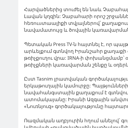
Հարվածներից տուժել են նաև Չաբահար
Լավան կղզին: Չաբահարի որոշ շրջաններ
հեռուստաալիքի տվյալներով՝ քաղաքու
նավամատույց և ծովային կառավարմա
Պետական ​​Press TV-ն հայտնել է, որ պա
արևելքում գտնվող Իրանշահր քաղաքի
թռիչքուղու վրա: IRNA-ի փոխանցմամբ՝ 
թռիչքների կառավարման շենքը և օդեր
Ըստ Tasnim լրատվական գործակալության
երկաթուղային կամուրջը: Պայթյունների ձ
նավահանգստային քաղաքում է գտնվո
ատոմակայանը: Իրանի Ազգային անվտա
«Նուռնյուզ» գործակալությունը հայտարա
Ռազմական աղբյուրին հղում անելով՝ գո
կվերսկսի «զանգվածային հարձակումն