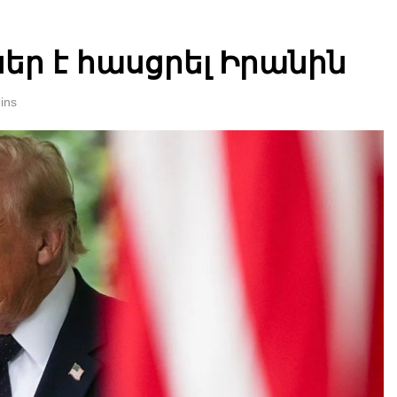
 ընթացքում առաջին անգամ Լոնդոնում մեկ ամբողջ 
մայրաքաղաքները գրանցում են շոգի նոր ռեկորդներ
եր է հասցրել Իրանին
յի Պատգամավորների պալատում կազմավորվել է Հ
ins