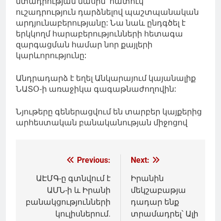
մտադրության մասին՝ հատուկ
ուշադրություն դարձնելով պաշտպանական
արդյունաբերությանը: Նա նաև ընդգծել է
երկկողմ հարաբերությունների հետագա
զարգացման համար նոր քայլերի
կարևորությունը:
Անդրադարձ է եղել Անկարայում կայանալիք
ՆԱՏՕ-ի առաջիկա գագաթնաժողովին:
Նյութերը գեներացվում են տարբեր կայքերից
արհեստական բանականության միջոցով
Գրառումների
Previous:
Next:
նավարկումը
ԱԷՄԳ-ը գտնվում է
Իրանին
ԱՄՆ-ի և Իրանի
մեկշաբաթյա
բանակցությունների
դադար ենք
կուլիսներում.
տրամադրել՝ Ալի