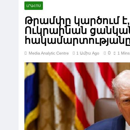
ԼՐԱՀՈՍ
Թրամփը կարծում է
Ուկրաինան ցանկանո
հակամարտության
0
Media Analytic Centre
1 Ամիս Ago
1 Mins