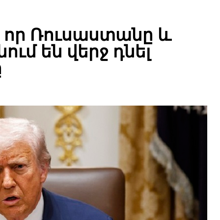
, որ Ռուսաստանը և
ւմ են վերջ դնել
ը