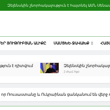
Զելենսկին շնորհակալություն է հայտնել ԱՄՆ Սեն
փաթեթի
Թրամփ
ՀՀ պատվիրակությունն աշխատանքային
Էկոհամակարգերի բ
Եվրոպայի մի շարք խոշոր գետերում ուժեղից մինչ
ԵՐ ՅՈՒԹՈՒԲՅԱՆ ԱԼԻՔԸ
ՍԱՄՑԽԵ-ՋԱՎԱԽՔ
ՀԱՅ
Զելենսկին շնորհակալություն է հայտնել ԱՄՆ Սեն
փաթեթի
Թրամփ
է դիտվում
Զելենսկին շնորհակալությո
ՀՀ պատվիրակությունն աշխատանքային
2 Ժամ Ago
Էկոհամակարգերի բ
, որ Ռուսաստանը և Ուկրաինան ցանկանում են վերջ